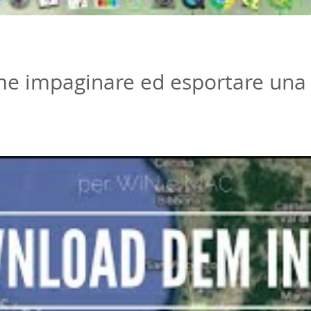
me impaginare ed esportare una
 una mappa creata con QGIS 3.4 ed inserire testo e legenda. La prima 