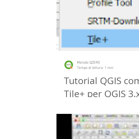
Metodo QZERO
Tempo di lettura: 1 min
Tutorial QGIS co
Tile+ per QGIS 3.
Tile+ è un plugin per QGIS 3.x che p