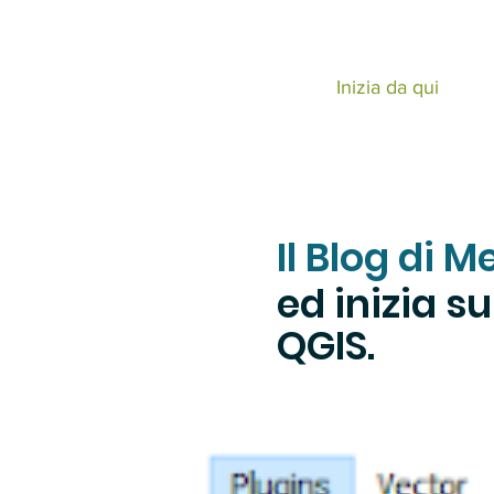
 QZERO
Inizia da qui
iare QGIS da zero
Il Blog di 
ed inizia s
QGIS.