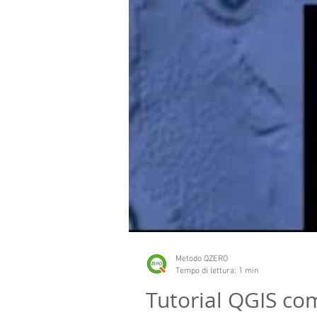
Metodo QZERO
Tempo di lettura: 1 min
Tutorial QGIS co