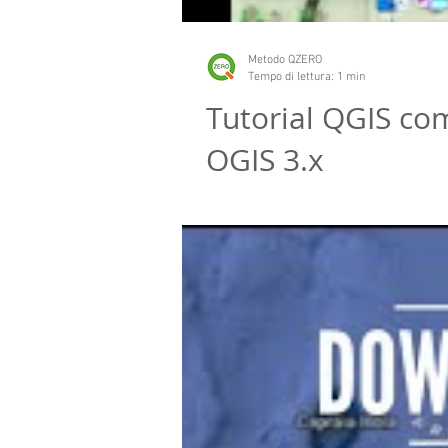
Metodo QZERO
Tempo di lettura: 1 min
Tutorial QGIS co
QGIS 3.x
🚀 Ecco come esportare in formato pdf