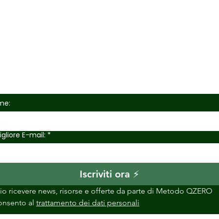
sciti adesso a
+15K
iscr
una mail a settimana per un anno con strategie, 
e da zero con QGIS imparando finalmente un meto
ome:
gliore E-mail:
*
Iscriviti ora ⚡
io ricevere news, risorse e offerte da parte di Metodo QZERO
nsento al 
trattamento dei dati personali