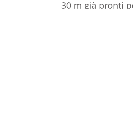
30 m già pronti p
🚀 Per creare un modello di elevazione