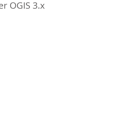
er QGIS 3.x
 digitale (DEM o DTM) si può procedere con l'interpolazione di punti q