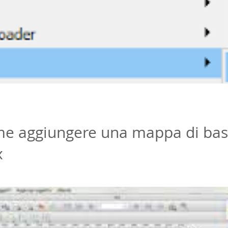
me aggiungere una mappa di base 
x
ermette di inserire mappe di base come Open Street Map(OSM), Google, 