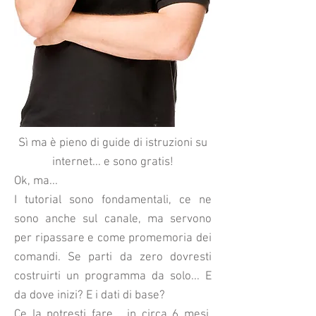
Sì ma è pieno di guide di istruzioni su
internet... e sono gratis!
Ok, ma...
I tutorial sono fondamentali, ce ne
sono anche sul canale, ma servono
per ripassare e come promemoria dei
comandi. Se parti da zero dovresti
costruirti un programma da solo... E
da dove inizi? E i dati di base?
Ce la potresti fare... in circa 6 mesi,