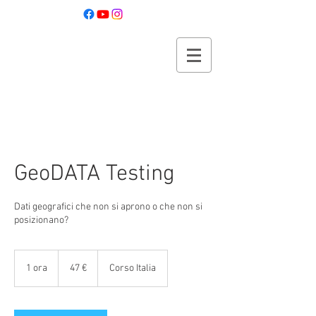
Metodo QZERO
per iniziare QGIS da zero
GeoDATA Testing
Dati geografici che non si aprono o che non si
posizionano?
47
euro
1 ora
1
47 €
Corso Italia
o
r