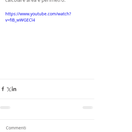
calcolare area e perimetro.
https://www.youtube.com/watch?
v=fiB_wWGECl4
Commenti