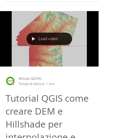
Load video
Metodo QZERO
Tempo di lettura: 1 min
Tutorial QGIS come
creare DEM e
Hillshade per
interpolazione e