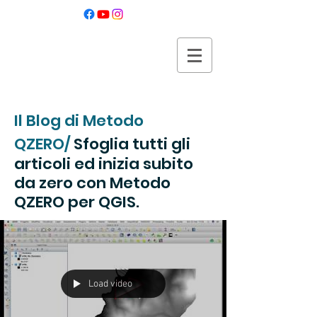
Metodo QZERO
per iniziare QGIS da zero
Il Blog di Metodo
QZERO/
Sfoglia tutti gli
articoli ed inizia subito
da zero con Metodo
QZERO per QGIS.
Load video