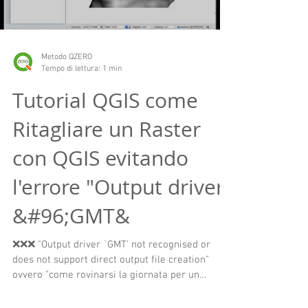
Metodo QZERO
Tempo di lettura: 1 min
Tutorial QGIS come
Ritagliare un Raster
con QGIS evitando
l'errore "Output driver
&#96;GMT&
❌❌❌ "Output driver `GMT' not recognised or
does not support direct output file creation"
ovvero "come rovinarsi la giornata per un
DTM......